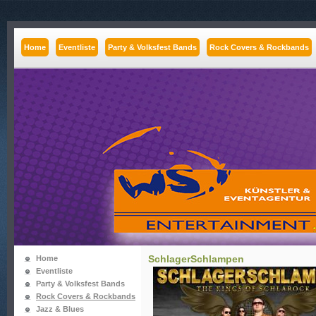
Home
Eventliste
Party & Volksfest Bands
Rock Covers & Rockbands
SchlagerSchlampen
Home
Eventliste
Party & Volksfest Bands
Rock Covers & Rockbands
Jazz & Blues