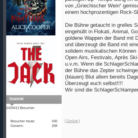
von „Griechischer Wein“ gemisch
einem hochprozentigen Rock-Sh
Die Bühne getaucht in grelles S
eingehüllt in Flokati, Animal, G
goldene Wappen der Band mit Di
und überzeugt die Band mit eine
solidem musikalischen Können b
Open Airs, Festivals, Après Sk
u.v.m. Wenn die SchlagerSc
der Bühne das Zepter schwinge
(blauen) Blut allem bereits Da
Überzeugt euch selbst!!!!
Wir sind die SchlagerSchlampen
Statistik
2429413 Besucher
[ Zurück ]
Besucher heute:
430
Gestern:
208