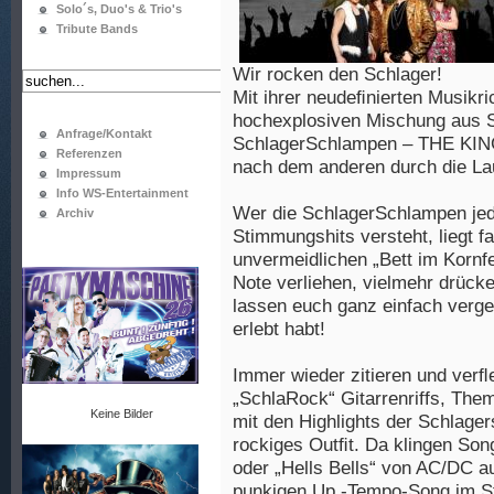
Solo´s, Duo's & Trio's
Tribute Bands
Wir rocken den Schlager!
Mit ihrer neudeﬁnierten Musikr
hochexplosiven Mischung aus S
Anfrage/Kontakt
SchlagerSchlampen – THE KIN
Referenzen
nach dem anderen durch die La
Impressum
Info WS-Entertainment
Wer die SchlagerSchlampen jed
Archiv
Stimmungshits versteht, liegt f
unvermeidlichen „Bett im Kornfe
Note verliehen, vielmehr drück
lassen euch ganz einfach verge
erlebt habt!
Immer wieder zitieren und verﬂ
„SchlaRock“ Gitarrenriffs, Th
Keine Bilder
mit den Highlights der Schlage
rockiges Outﬁt. Da klingen Son
oder „Hells Bells“ von AC/DC a
punkigen Up -Tempo-Song im St