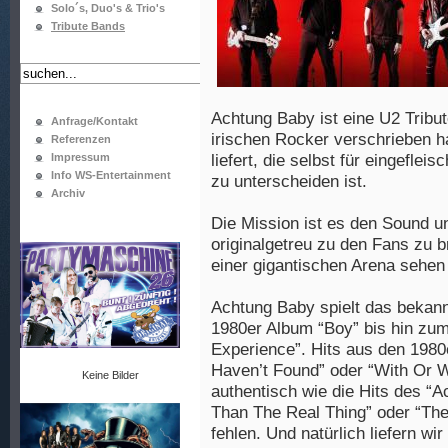
Solo´s, Duo's & Trio's
Tribute Bands
Achtung Baby ist eine U2 Tribu
Anfrage/Kontakt
irischen Rocker verschrieben h
Referenzen
Impressum
liefert, die selbst für eingefle
Info WS-Entertainment
zu unterscheiden ist.
Archiv
Die Mission ist es den Sound u
originalgetreu zu den Fans zu b
einer gigantischen Arena sehen
Achtung Baby spielt das bekann
1980er Album “Boy” bis hin zum
Experience”. Hits aus den 1980e
Haven’t Found” oder “With Or W
Keine Bilder
authentisch wie die Hits des “
Than The Real Thing” oder “The
fehlen. Und natürlich liefern wi