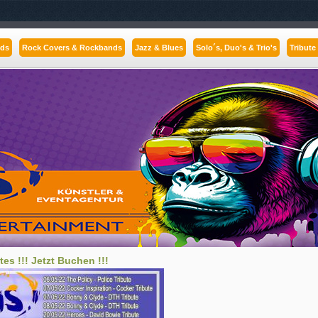
nds
Rock Covers & Rockbands
Jazz & Blues
Solo´s, Duo's & Trio's
Tribute
tes !!! Jetzt Buchen !!!