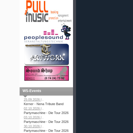
WS-Events
25.09.2026 |
.
Kerner - Nena Tribute Band
02.10.2026 |
.
Partymaschine - Die Tour 2026
03.10.2026 |
.
Partymaschine - Die Tour 2026
30.10.2026 |
.
Partymaschine - Die Tour 2026