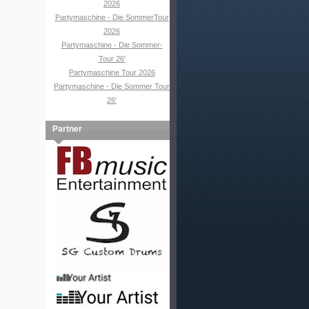
2026
Partymaschine - Die SommerTour
2026
Partymaschine - Die Sommer-
Tour 26'
Partymaschine Tour 2026
Partymaschine - Die Sommer Tour
26'
Partner