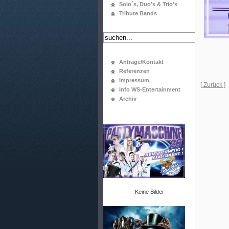
Solo´s, Duo's & Trio's
Tribute Bands
Anfrage/Kontakt
Referenzen
Impressum
[ Zurück ]
Info WS-Entertainment
Archiv
Keine Bilder