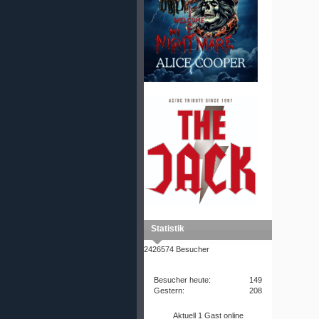
Statistik
2426574 Besucher
Besucher heute:
149
Gestern:
208
Aktuell 1 Gast online