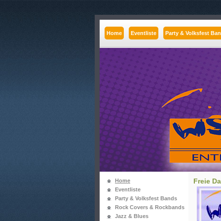
Home
Eventliste
Party & Volksfest Ba
Freie Da
Home
Eventliste
Party & Volksfest Bands
Rock Covers & Rockbands
Jazz & Blues