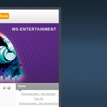
 Bands
WS-ENTERTAINMENT
News
Partymaschine - Die Sommer-
Tour 26'
Partymaschine - Die SommerTour