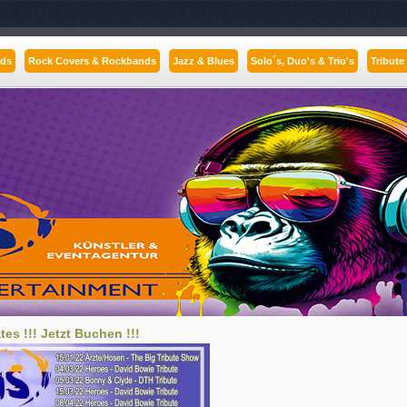
nds
Rock Covers & Rockbands
Jazz & Blues
Solo´s, Duo's & Trio's
Tribute
es !!! Jetzt Buchen !!!