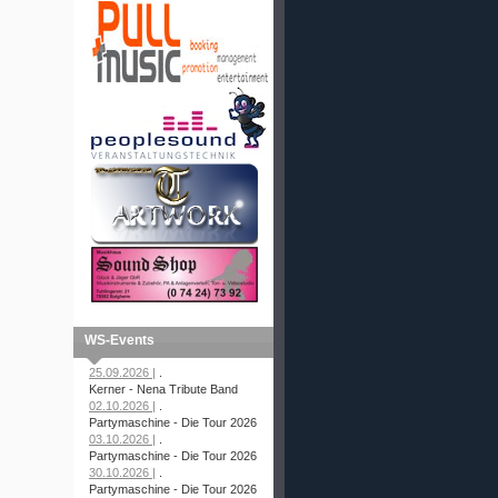
WS-Events
25.09.2026 |
.
Kerner - Nena Tribute Band
02.10.2026 |
.
Partymaschine - Die Tour 2026
03.10.2026 |
.
Partymaschine - Die Tour 2026
30.10.2026 |
.
Partymaschine - Die Tour 2026