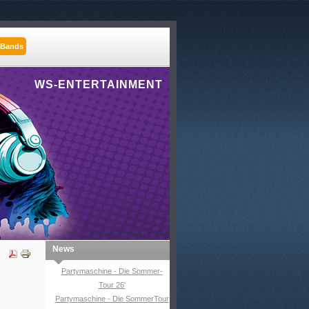
 Bands
WS-ENTERTAINMENT
News
Partymaschine - Die Sommer-
Tour 26'
Partymaschine - Die SommerTour