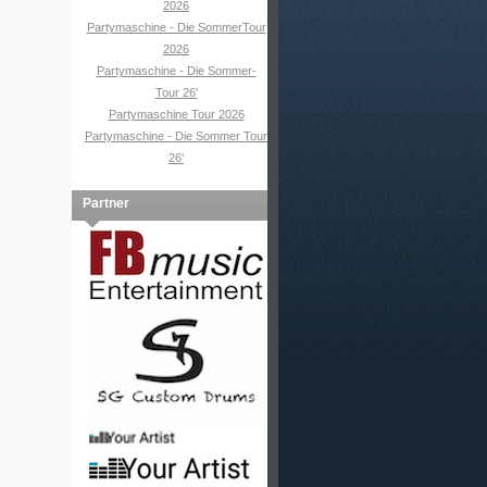
2026
Partymaschine - Die SommerTour
2026
Partymaschine - Die Sommer-
Tour 26'
Partymaschine Tour 2026
Partymaschine - Die Sommer Tour
26'
Partner