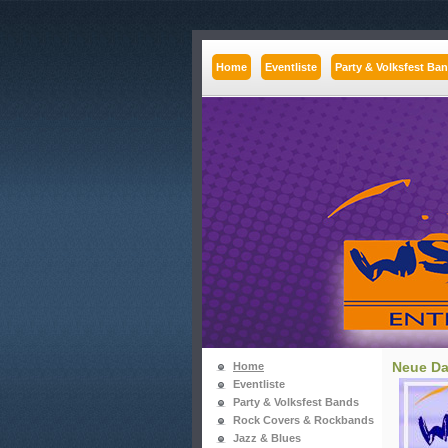
Home
Eventliste
Party & Volksfest Ba
Neue Dat
Home
Eventliste
Party & Volksfest Bands
Rock Covers & Rockbands
Jazz & Blues