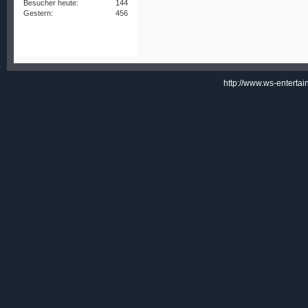
Besucher heute:
144
Gestern:
456
http://www.ws-enterta