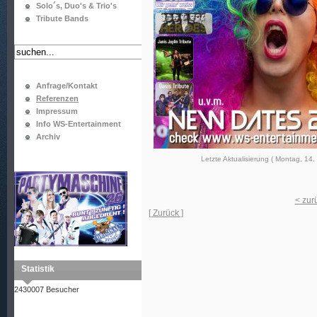
Solo´s, Duo's & Trio's
Tribute Bands
Anfrage/Kontakt
Referenzen
Impressum
Info WS-Entertainment
Archiv
Letzte Aktualisierung ( Montag, 14.
< zur
[ Zurück ]
Statistik
2430007 Besucher