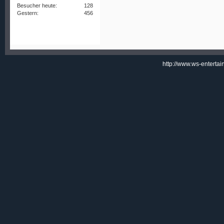
Besucher heute:
128
Gestern:
456
http://www.ws-enterta