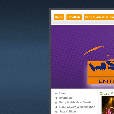
Home
Eventliste
Party & Volksfest Ba
Crazy M
Home
Eventliste
Party & Volksfest Bands
Rock Covers & Rockbands
Jazz & Blues