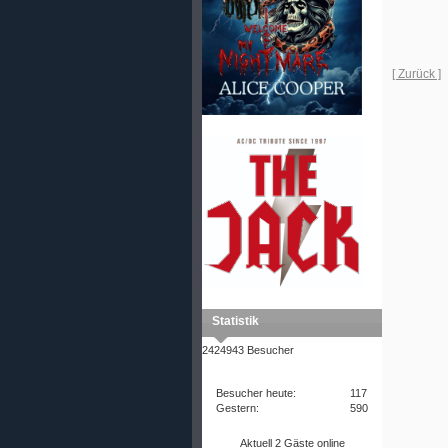
[ Zurück ]
Statistik
2424943 Besucher
Besucher heute:
117
Gestern:
590
Aktuell 2 Gäste online