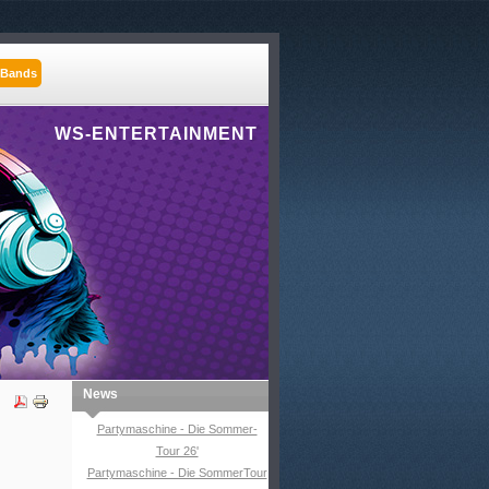
 Bands
WS-ENTERTAINMENT
News
Partymaschine - Die Sommer-
Tour 26'
Partymaschine - Die SommerTour