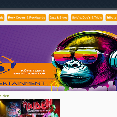
nds
Rock Covers & Rockbands
Jazz & Blues
Solo´s, Duo's & Trio's
Tribute
aiden