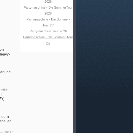
2026
Partymaschine - Die SommerTour
2026
Partymaschine - Die Sommer-
Tour 26'
Partymaschine Tour 2026
Partymaschine - Die Sommer Tour
26'
 zu
Heavy-
ier und
reicht
!
ZY,
ondern
dabei an
ust 2019 )