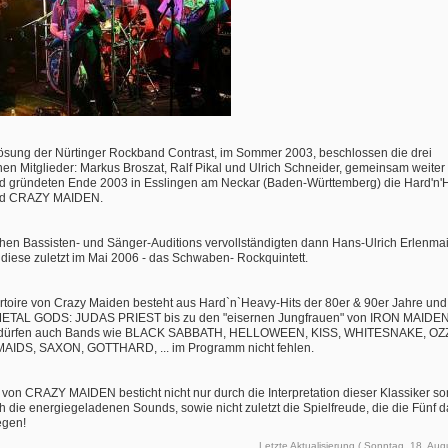
ösung der Nürtinger Rockband Contrast, im Sommer 2003, beschlossen die drei
nen Mitglieder: Markus Broszat, Ralf Pikal und Ulrich Schneider, gemeinsam weiter
d gründeten Ende 2003 in Esslingen am Neckar (Baden-Württemberg) die Hard'n'
d CRAZY MAIDEN.
chen Bassisten- und Sänger-Auditions vervollständigten dann Hans-Ulrich Erlenma
 - diese zuletzt im Mai 2006 - das Schwaben- Rockquintett.
toire von Crazy Maiden besteht aus Hard`n`Heavy-Hits der 80er & 90er Jahre und 
METAL GODS: JUDAS PRIEST bis zu den "eisernen Jungfrauen" von IRON MAIDEN
h dürfen auch Bands wie BLACK SABBATH, HELLOWEEN, KISS, WHITESNAKE, OZ
AIDS, SAXON, GOTTHARD, ... im Programm nicht fehlen.
 von CRAZY MAIDEN besticht nicht nur durch die Interpretation dieser Klassiker s
h die energiegeladenen Sounds, sowie nicht zuletzt die Spielfreude, die die Fünf 
egen!
Letzte Aktualisierung ( Sonntag, 18. Aug