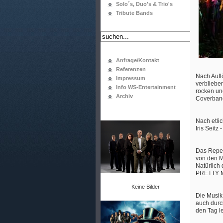
Solo´s, Duo's & Trio's
Tribute Bands
Anfrage/Kontakt
Referenzen
Nach Aufl
Impressum
verbliebe
Info WS-Entertainment
rocken un
Archiv
Coverban
Nach etli
Iris Seitz
Das Reper
von den 
Natürlic
PRETTY M
Keine Bilder
Die Musik
auch durc
den Tag l