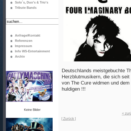
Solo´s, Duo's & Trio's
Tribute Bands
Anfrage/Kontakt
Referenzen
Impressum
Info WS-Entertainment
Archiv
Deutschlands meistgebuchte The
Herzblutmusikern, die sich sei
von The Cure widmen und dem 
huldigen !!!
Keine Bilder
< zur
[ Zurück ]