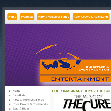
Home
Eventliste
Party & Volksfest Bands
Rock Covers & Rockbands
FOUR IMAGINARY BOYS - THE CU
Home
Eventliste
Party & Volksfest Bands
Rock Covers & Rockbands
Jazz & Blues