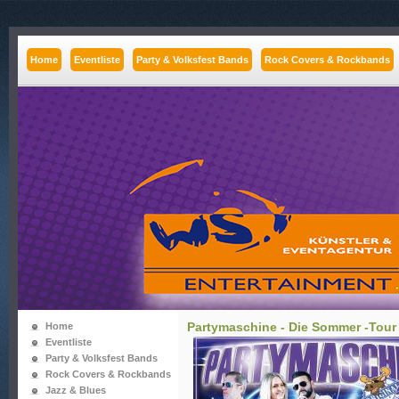
Home
Eventliste
Party & Volksfest Bands
Rock Covers & Rockbands
Partymaschine - Die Sommer -Tour
Home
Eventliste
Party & Volksfest Bands
Rock Covers & Rockbands
Jazz & Blues