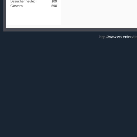
Besucher heute:
109
Gestern:
590
http://www.ws-enterta