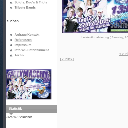
Solo´s, Duo's & Trio's
Tribute Bands
Anfrage/Kontakt
Letzte Aktualisierung ( Samstag, 26
Referenzen
Impressum
Info WS-Entertainment
< zur
Archiv
[ Zurück ]
Statistik
2424857 Besucher