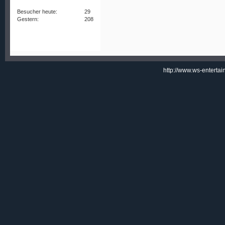
Besucher heute:
29
Gestern:
208
http://www.ws-enterta