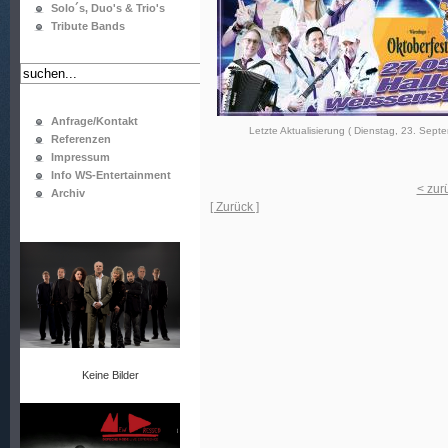
Solo´s, Duo's & Trio's
Tribute Bands
Anfrage/Kontakt
Letzte Aktualisierung ( Dienstag, 23. Sept
Referenzen
Impressum
Info WS-Entertainment
< zur
Archiv
[ Zurück ]
Keine Bilder