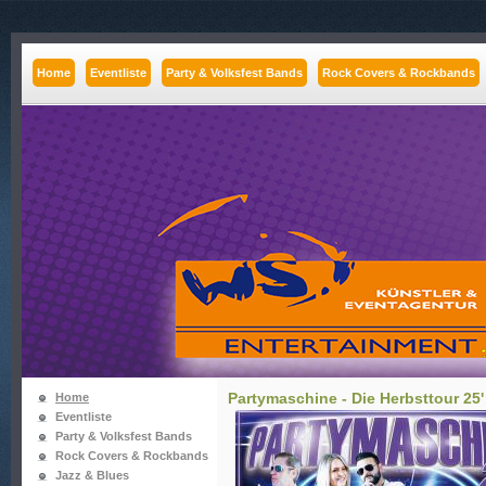
Home
Eventliste
Party & Volksfest Bands
Rock Covers & Rockbands
Partymaschine - Die Herbsttour 25'
Home
Eventliste
Party & Volksfest Bands
Rock Covers & Rockbands
Jazz & Blues