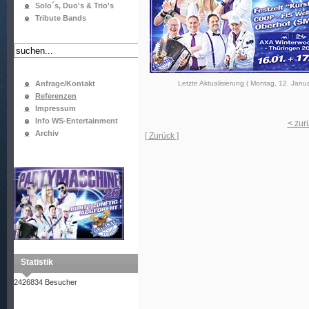
Solo´s, Duo's & Trio's
Tribute Bands
Anfrage/Kontakt
Letzte Aktualisierung ( Montag, 12. Janu
Referenzen
Impressum
Info WS-Entertainment
< zur
Archiv
[ Zurück ]
Statistik
2426834 Besucher