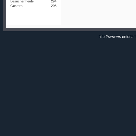
Besucher heute:
294
Gestern:
208
http://www.ws-enterta