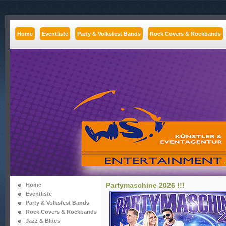
Home
Eventliste
Party & Volksfest Bands
Rock Covers & Rockbands
Partymaschine 2026 !!!
Home
Eventliste
Party & Volksfest Bands
Rock Covers & Rockbands
Jazz & Blues