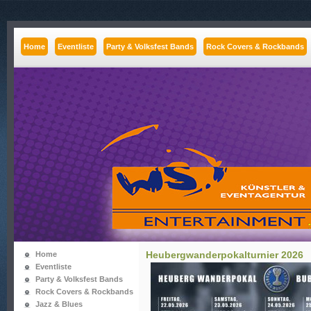
Home
Eventliste
Party & Volksfest Bands
Rock Covers & Rockbands
Heubergwanderpokalturnier 2026
Home
Eventliste
Party & Volksfest Bands
Rock Covers & Rockbands
Jazz & Blues