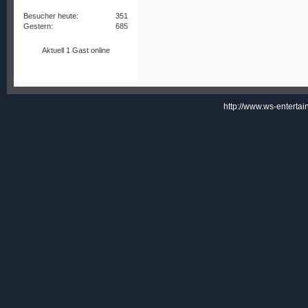
Besucher heute:
351
Gestern:
685
Aktuell 1 Gast online
http://www.ws-enterta