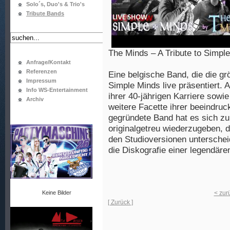
Solo´s, Duo's & Trio's
Tribute Bands
The Minds – A Tribute to Simpl
Anfrage/Kontakt
Referenzen
Eine belgische Band, die die g
Impressum
Simple Minds live präsentiert.
Info WS-Entertainment
ihrer 40-jährigen Karriere sowi
Archiv
weitere Facette ihrer beeindru
gegründete Band hat es sich zum
originalgetreu wiederzugeben, d
den Studioversionen unterschei
die Diskografie einer legendäre
Keine Bilder
< zur
[ Zurück ]