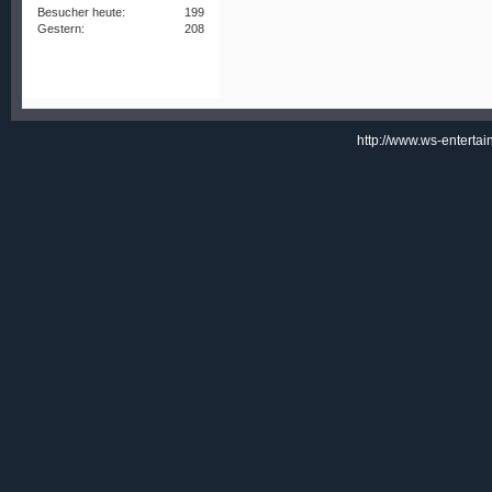
Besucher heute:
199
Gestern:
208
http://www.ws-enterta