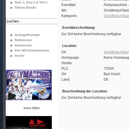
Solo´s, Duo's & Trio's
Eventtitel
Partymaschine -
Tribute Bands
Wo:
Schäferlauf Bad
Kategorie:
Schäferlauf Bad
Eventbeschreibung:
Zur Zeit keine Beschreibung verfügbar
Anfrage/Kontakt
Referenzen
Impressum
Location
Info WS-Entertainment
Ort
Schäferlauf Bad
Archiv
Homepage:
Keine Homepag
Straße:
PLZ:
72584
Ort
Bad Urach
Land:
DE
Beschreibung der Location:
Zur Zeit keine Beschreibung verfügbar
Keine Bilder