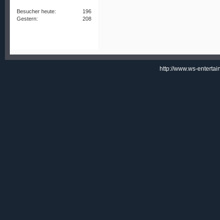
Besucher heute:
196
Gestern:
208
http://www.ws-enterta