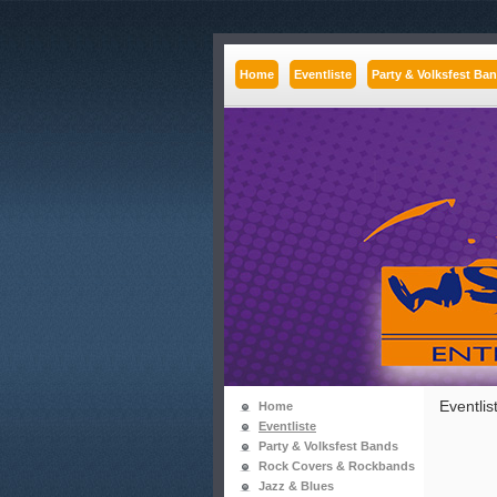
Home
Eventliste
Party & Volksfest Ba
Eventlis
Home
Eventliste
Party & Volksfest Bands
Rock Covers & Rockbands
Jazz & Blues