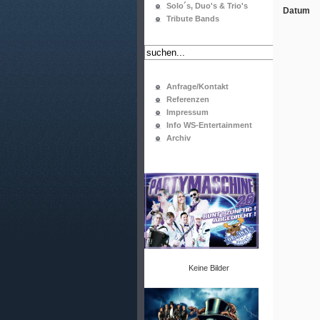
Solo´s, Duo's & Trio's
Datum
Tribute Bands
Anfrage/Kontakt
Referenzen
Impressum
Info WS-Entertainment
Archiv
Keine Bilder