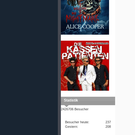
Statistik
2426706 Besucher
Besucher heute:
237
Gestern:
208