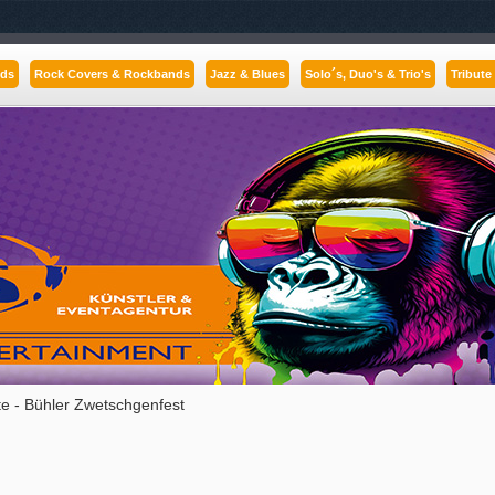
nds
Rock Covers & Rockbands
Jazz & Blues
Solo´s, Duo's & Trio's
Tribute
te - Bühler Zwetschgenfest