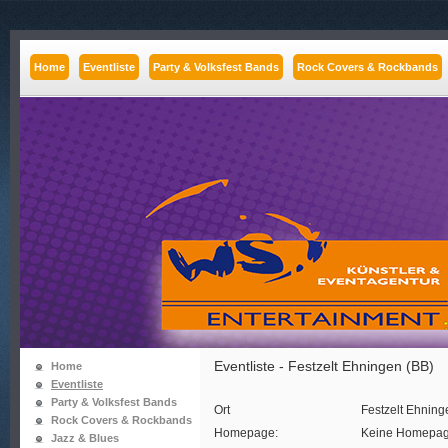
Home
Eventliste
Party & Volksfest Bands
Rock Covers & Rockbands
Eventliste - Festzelt Ehningen (BB)
Home
Eventliste
Party & Volksfest Bands
Ort
Festzelt Ehning
Rock Covers & Rockbands
Homepage:
Keine Homepa
Jazz & Blues