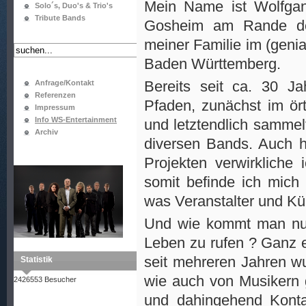
Mein Name ist Wolfga
Solo´s, Duo's & Trio's
Tribute Bands
Gosheim am Rande der 
meiner Familie im (genia
Baden Württemberg.
Bereits seit ca. 30 J
Anfrage/Kontakt
Referenzen
Pfaden, zunächst im ört
Impressum
Info WS-Entertainment
und letztendlich sammel
Archiv
diversen Bands. Auch he
Projekten verwirkliche 
somit befinde ich mich
was Veranstalter und Kü
Und wie kommt man nun 
Leben zu rufen ? Ganz ei
seit mehreren Jahren wu
Statistik
wie auch von Musikern g
2426553 Besucher
und dahingehend Konta