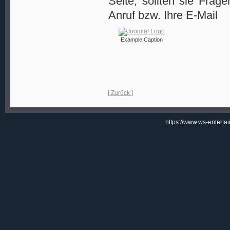
Seite, sollten sie Frag
Anruf bzw. Ihre E-Mail
Example Caption
[ Zurück ]
https://www.ws-enterta