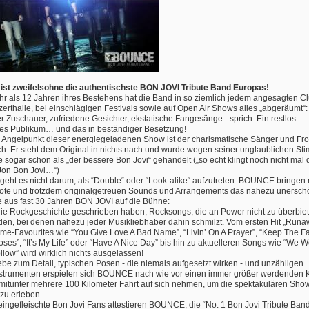
t zweifelsohne die authentischste BON JOVI Tribute Band Europas!
hr als 12 Jahren ihres Bestehens hat die Band in so ziemlich jedem angesagten Cl
zerthalle, bei einschlägigen Festivals sowie auf Open Air Shows alles „abgeräumt“:
 Zuschauer, zufriedene Gesichter, ekstatische Fangesänge - sprich: Ein restlos
tes Publikum… und das in beständiger Besetzung!
 Angelpunkt dieser energiegeladenen Show ist der charismatische Sänger und F
ich. Er steht dem Original in nichts nach und wurde wegen seiner unglaublichen S
 sogar schon als „der bessere Bon Jovi“ gehandelt („so echt klingt noch nicht mal 
 Jon Bon Jovi…“)
geht es nicht darum, als “Double“ oder “Look-alike“ aufzutreten. BOUNCE bringen 
ote und trotzdem originalgetreuen Sounds und Arrangements das nahezu unerschö
e aus fast 30 Jahren BON JOVI auf die Bühne:
 die Rockgeschichte geschrieben haben, Rocksongs, die an Power nicht zu überbiet
den, bei denen nahezu jeder Musikliebhaber dahin schmilzt. Vom ersten Hit „Runa
ime-Favourites wie “You Give Love A Bad Name”, “Livin’ On A Prayer”, “Keep The Fa
ses”, “It’s My Life” oder “Have A Nice Day” bis hin zu aktuelleren Songs wie “We W
llow” wird wirklich nichts ausgelassen!
iebe zum Detail, typischen Posen - die niemals aufgesetzt wirken - und unzähligen
nstrumenten erspielen sich BOUNCE nach wie vor einen immer größer werdenden K
 mitunter mehrere 100 Kilometer Fahrt auf sich nehmen, um die spektakulären Sho
u erleben.
 eingefleischte Bon Jovi Fans attestieren BOUNCE, die “No. 1 Bon Jovi Tribute Band