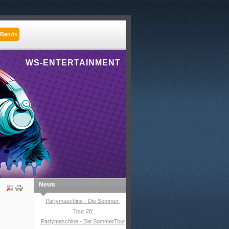
 Bands
WS-ENTERTAINMENT
News
Partymaschine - Die Sommer-
Tour 26'
Partymaschine - Die SommerTour