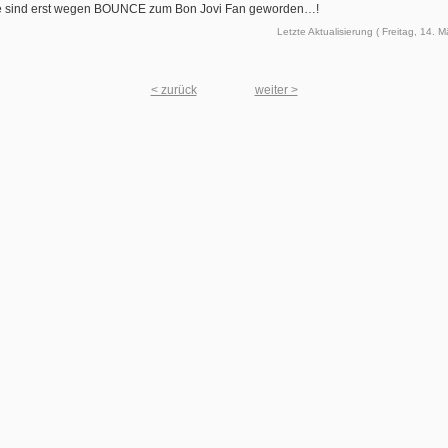
le sind erst wegen BOUNCE zum Bon Jovi Fan geworden…!
Letzte Aktualisierung ( Freitag, 14. M
< zurück
weiter >