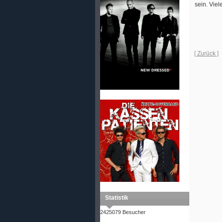
sein. Vie
[ Zurück ]
Statistik
2425079 Besucher