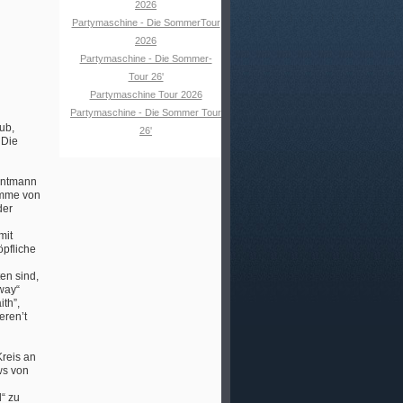
2026
Partymaschine - Die SommerTour
2026
Partymaschine - Die Sommer-
Tour 26'
Partymaschine Tour 2026
Partymaschine - Die Sommer Tour
ub,
26'
 Die
rontmann
timme von
der
mit
pfliche
en sind,
way“
ith”,
eren’t
reis an
ws von
“ zu