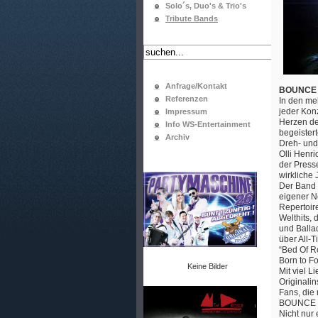
Solo´s, Duo's & Trio's
Tribute Bands
Anfrage/Kontakt
BOUNCE is
Referenzen
In den me
jeder Kon
Impressum
Herzen der
Info WS-Entertainment
begeister
Archiv
Dreh- und
Olli Henr
der Presse
wirkliche
Der Band 
eigener N
Repertoir
Welthits,
und Balla
über All-T
“Bed Of Ro
Born to Fo
Keine Bilder
Mit viel L
Originali
Fans, die
BOUNCE z
Nicht nur