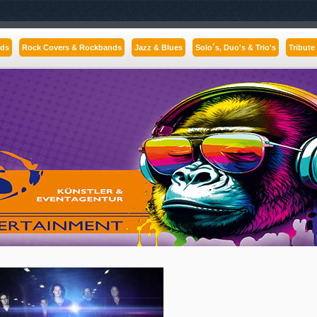
nds
Rock Covers & Rockbands
Jazz & Blues
Solo´s, Duo's & Trio's
Tribute