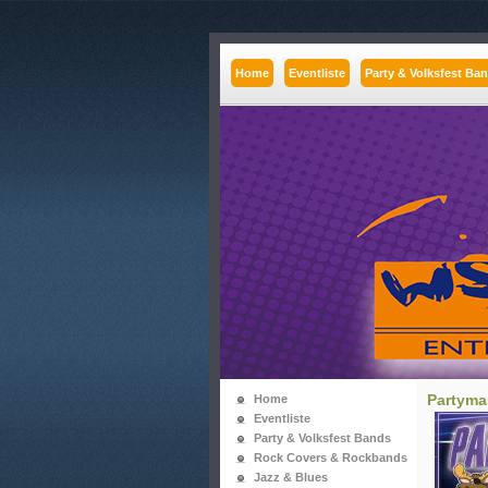
Home
Eventliste
Party & Volksfest Ba
Partyma
Home
Eventliste
Party & Volksfest Bands
Rock Covers & Rockbands
Jazz & Blues