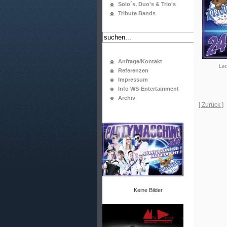
Solo´s, Duo's & Trio's
Tribute Bands
Anfrage/Kontakt
Let
Referenzen
Impressum
Info WS-Entertainment
Archiv
[ Zurück ]
Keine Bilder