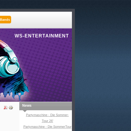
 Bands
WS-ENTERTAINMENT
News
Partymaschine - Die Sommer-
Tour 26'
Partymaschine - Die SommerTour