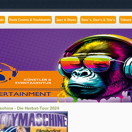
nds
Rock Covers & Rockbands
Jazz & Blues
Solo´s, Duo's & Trio's
Tribute
schine - Die Herbst-Tour 2024