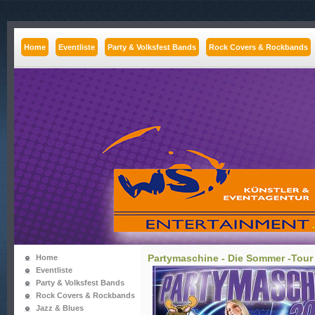
Home
Eventliste
Party & Volksfest Bands
Rock Covers & Rockbands
Partymaschine - Die Sommer -Tour
Home
Eventliste
Party & Volksfest Bands
Rock Covers & Rockbands
Jazz & Blues