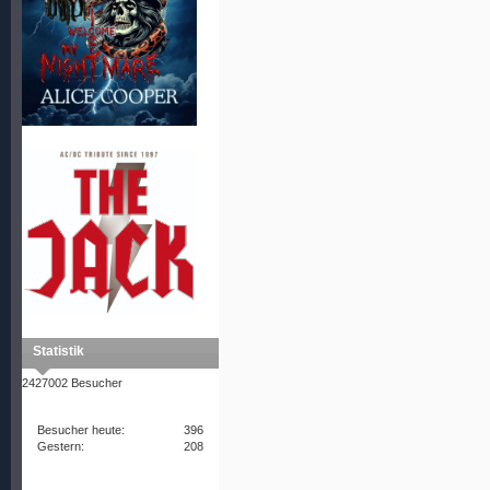
Statistik
2427002 Besucher
Besucher heute:
396
Gestern:
208