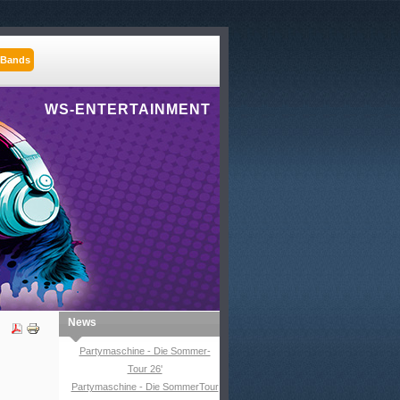
 Bands
WS-ENTERTAINMENT
News
Partymaschine - Die Sommer-
Tour 26'
Partymaschine - Die SommerTour