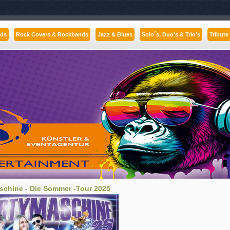
nds
Rock Covers & Rockbands
Jazz & Blues
Solo´s, Duo's & Trio's
Tribute
schine - Die Sommer -Tour 2025