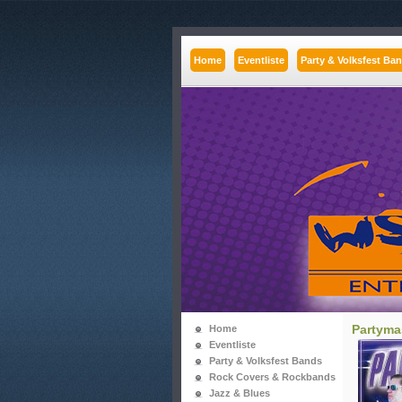
Home
Eventliste
Party & Volksfest Ba
Partyma
Home
Eventliste
Party & Volksfest Bands
Rock Covers & Rockbands
Jazz & Blues