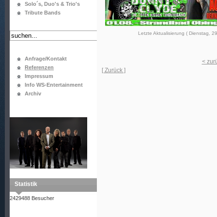
Solo´s, Duo's & Trio's
Tribute Bands
Letzte Aktualisierung ( Dienstag, 29
Anfrage/Kontakt
< zur
Referenzen
[ Zurück ]
Impressum
Info WS-Entertainment
Archiv
Statistik
2429488 Besucher