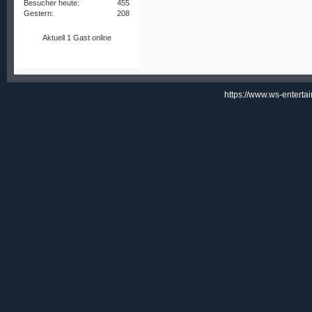
Besucher heute:
455
Gestern:
208
Aktuell 1 Gast online
https://www.ws-enterta