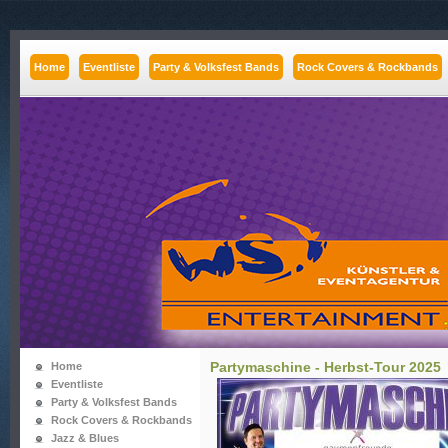
Home
Eventliste
Party & Volksfest Bands
Rock Covers & Rockbands
Partymaschine - Herbst-Tour 2025
Home
Eventliste
Party & Volksfest Bands
Rock Covers & Rockbands
Jazz & Blues