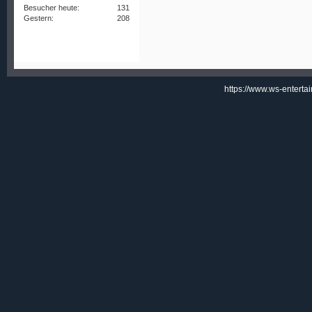
Besucher heute:
131
Gestern:
208
https://www.ws-enterta