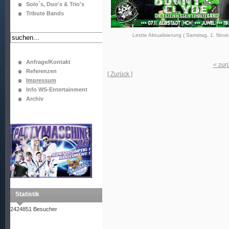
Solo´s, Duo's & Trio's
Tribute Bands
Letzte Aktualisierung ( Samstag, 1. Nov
Anfrage/Kontakt
< zur
Referenzen
[ Zurück ]
Impressum
Info WS-Entertainment
Archiv
Statistik
2424851 Besucher