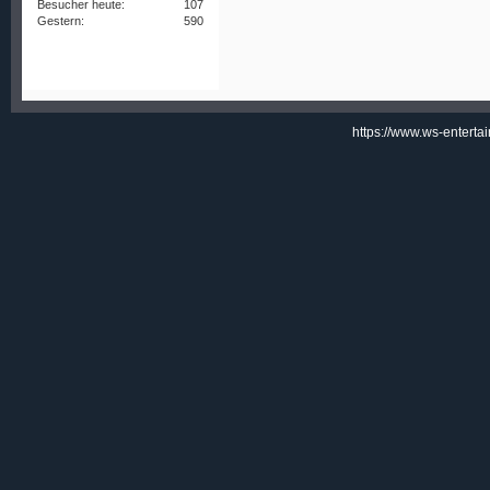
Besucher heute:
107
Gestern:
590
https://www.ws-enterta