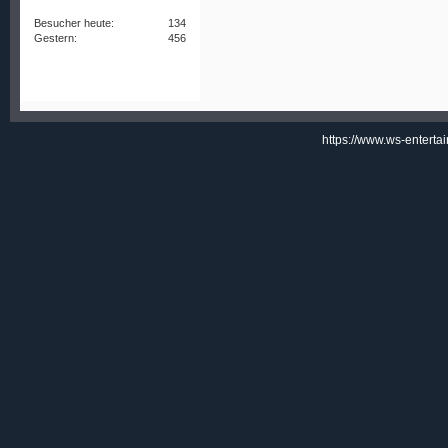
Besucher heute:
134
Gestern:
456
https://www.ws-enterta