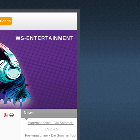
 Bands
WS-ENTERTAINMENT
News
Partymaschine - Die Sommer-
Tour 26'
Partymaschine - Die SommerTour