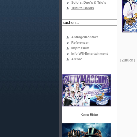
Solo´s, Duo's & Trio's
Tribute Bands
Anfrage/Kontakt
Referenzen
Impressum
Info WS-Entertainment
Archiv
[ Zurück ]
Keine Bilder