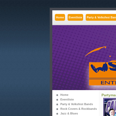
Home
Eventliste
Party & Volksfest Ba
Partyma
Home
Eventliste
Party & Volksfest Bands
Rock Covers & Rockbands
Jazz & Blues