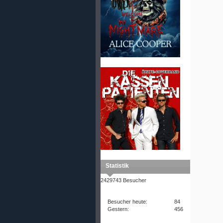
Statistik
2429743 Besucher
Besucher heute:
84
Gestern:
456