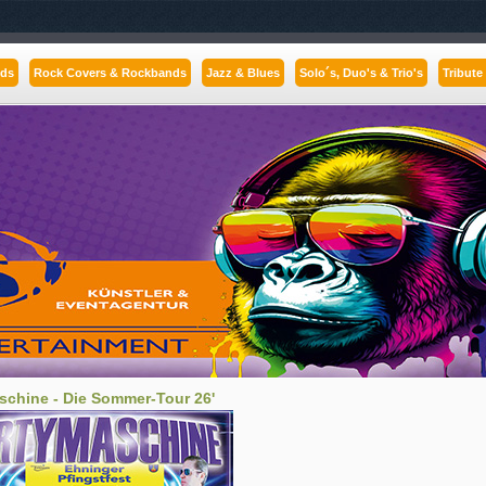
nds
Rock Covers & Rockbands
Jazz & Blues
Solo´s, Duo's & Trio's
Tribute
schine - Die Sommer-Tour 26'