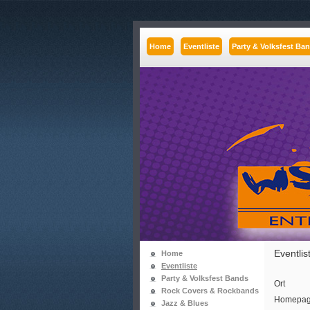
Home
Eventliste
Party & Volksfest Ba
Eventlis
Home
Eventliste
Party & Volksfest Bands
Ort
Rock Covers & Rockbands
Homepag
Jazz & Blues