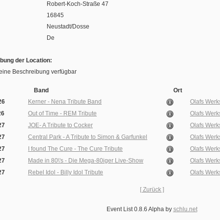
Robert-Koch-Straße 47
16845
Neustadt/Dosse
De
bung der Location:
keine Beschreibung verfügbar
Band
Ort
26
Kerner - Nena Tribute Band
Olafs Werk
26
Out of Time - REM Tribute
Olafs Werk
27
JOE- A Tribute to Cocker
Olafs Werk
27
Central Park - A Tribute to Simon & Garfunkel
Olafs Werk
27
I found The Cure - The Cure Tribute
Olafs Werk
27
Made in 80\'s - Die Mega-80iger Live-Show
Olafs Werk
27
Rebel Idol - Billy Idol Tribute
Olafs Werk
[ Zurück ]
Event List 0.8.6 Alpha by
schlu.net