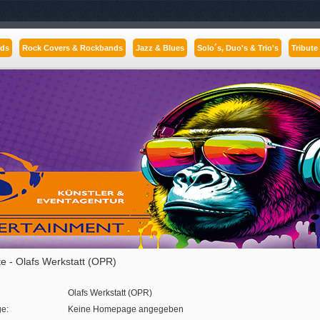
nds
Rock Covers & Rockbands
Jazz & Blues
Solo´s, Duo's & Trio's
Tribute
te - Olafs Werkstatt (OPR)
Olafs Werkstatt (OPR)
e:
Keine Homepage angegeben