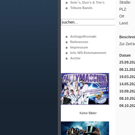
Straße:
Solo´s, Duo's & Trio's
Tribute Bands
PLZ:
Ort
Land:
Anfrage/Kontakt
Beschrei
Referenzen
Zur Zeit 
Impressum
Info WS-Entertainment
Datum
Archiv
25.09.20
06.11.20
19.03.20
14.05.20
10.09.20
08.10.20
09.10.20
Keine Bilder