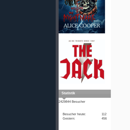
Statistik
2429844 Besucher
Besucher heute:
112
Gestern:
456